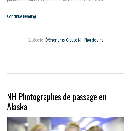
“De
Continue Reading
plus
en
plus
Catégorie :
Évènements
,
Groupe NH
,
Photobooths
de
demandes
pour
les
Photobooths
NH”
NH Photographes de passage en
Alaska