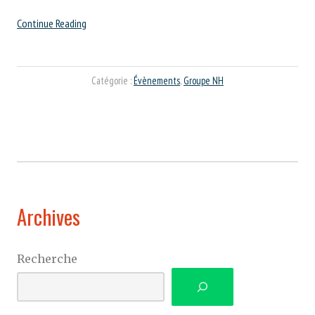
“NH
Continue Reading
Photographes
de
passage
Catégorie :
Évènements
,
Groupe NH
en
Alaska”
Archives
Recherche