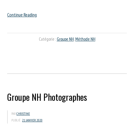
“Connaissez-
Continue Reading
vous
la
méthode
Catégorie :
Groupe NH
,
Méthode NH
NH
?”
Groupe NH Photographes
PAR
CHRISTINE
PUBLIÉ :
21 JANVIER 2020