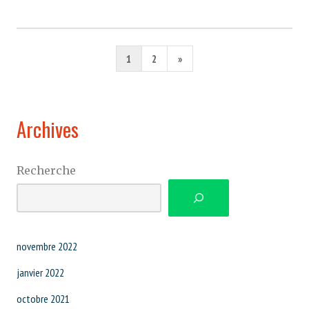
Pagination
Page
1
2
»
des
suivante
publications
Archives
Recherche
novembre 2022
janvier 2022
octobre 2021