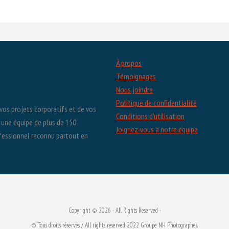
À propos
Témoignages
Nous joindre
Politique de confidentialité
vos projets corporatifs et de vos
Conditions d'utilisation
 une équipe de plus de 150
Joignez-vous à notre équipe
ofessionnel reconnu partout en
Copyright © 2026 · All Rights Reserved ·
© Tous droits réservés / All rights reserved 2022 Groupe NH Photographes.